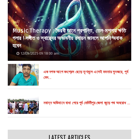
Music Therapy : ভৈরবী আনে প্রশান্তি, তেল-মশলায় ক্ষতি
গলার ! সঙ্গীত ও স্বাস্থ্যের অভাবনীয় রসায়ন জানলে আপনি অবাক
হবেন
12/09/2025 09:18:00 am
এক দশক আগে কংগ্রেস ছেড়ে তৃণমূলে এসেই মমতার সুনজরে, পূর্ব
মেদ...
নবান্ন অভিযানে বাধা পেয়ে পূর্ব মেদিনীপুর জেলা জুড়ে পথ অবরোধ ...
LATEST ARTICLES