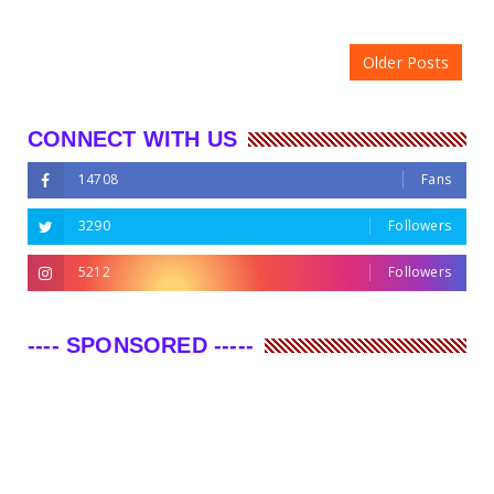
Older Posts
CONNECT WITH US
14708
Fans
3290
Followers
5212
Followers
---- SPONSORED -----