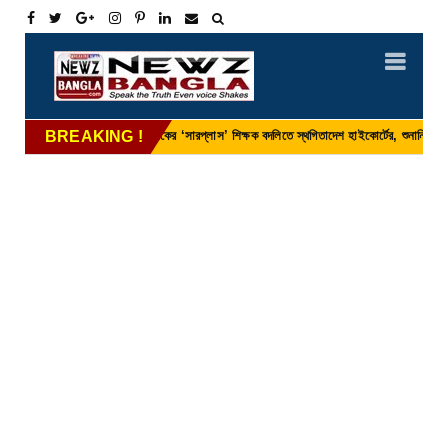
er : প্রাথমিকের ‘সারপ্লাস’ শিক্ষক বদলিতে স্থগিতাদেশ হাইকোর্টের, শুনানির মুখে ধাক্কা নতুন সর
BREAKING !