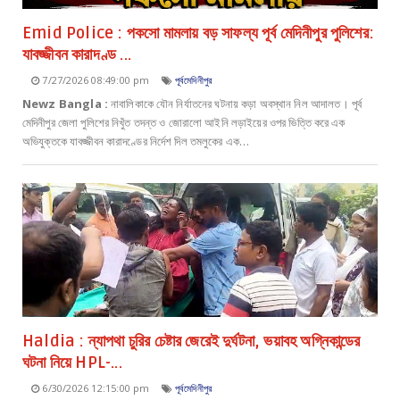
Emid Police : পকসো মামলায় বড় সাফল্য পূর্ব মেদিনীপুর পুলিশের:
যাবজ্জীবন কারাদণ্ড ...
7/27/2026 08:49:00 pm
পূর্বমেদিনীপুর
Newz Bangla :
নাবালিকাকে যৌন নির্যাতনের ঘটনায় কড়া অবস্থান নিল আদালত। পূর্ব
মেদিনীপুর জেলা পুলিশের নিখুঁত তদন্ত ও জোরালো আইনি লড়াইয়ের ওপর ভিত্তি করে এক
অভিযুক্তকে যাবজ্জীবন কারাদণ্ডের নির্দেশ দিল তমলুকের এক…
Haldia : ন্যাপথা চুরির চেষ্টার জেরেই দুর্ঘটনা, ভয়াবহ অগ্নিকান্ডের
ঘটনা নিয়ে HPL-...
6/30/2026 12:15:00 pm
পূর্বমেদিনীপুর