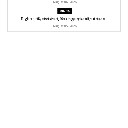
August 06, 2026
DIGHA
Digha : শাড়ি সালোয়ারে না, দিঘার সমূদ্র স্নানে মহিলারা পরুন স...
August 05, 2026
NEWZ BANGLA
Commonwealth Games : গ্লাসগোয় রূপো জয় জ্ঞানেশ্বরীর,
কমনওয়েলথ...
July 27, 2026
NEWZ BANGLA
Emid Police : পকসো মামলায় বড় সাফল্য পূর্ব মেদিনীপুর পুলিশের:...
July 27, 2026
BHARATIYA JANATA PARTY
CJP : ‘ঝুকতি হ্যায় দুনিয়া, ঝুকানে ওয়ালা চাহিএ!’ নিট কাণ্ডে দ...
July 25, 2026
NEWS BANGLA
Suvendu Adhikary : লরি আটকে তোলা আদায়? কড়া বার্তা
শুভেন্দুর,...