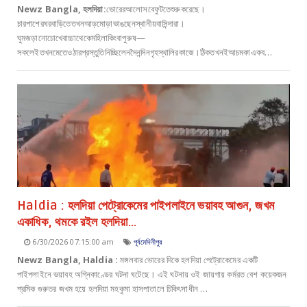
Newz Bangla
,
হলদিয়া
:
ভোরেরআলোসবেফুটতেশুরুকরেছে।
চারপাশেরঘরবাড়িতেতখনআড়মোড়াভাঙছেনস্থানীয়বাসিন্দারা।
ঘুমজড়ানোচোখেবাচ্চাথেকেমহিলাকিংবাপুরুষ—
সকলেইতখনমেতেওঠারপ্রস্তুতিনিচ্ছিলেনদৈনন্দিনগৃহস্থালিরকাজে।ঠিকতখনইআচমকাএকব…
Haldia : হলদিয়া পেট্রোকেমের পাইপলাইনে ভয়াবহ আগুন, জখম
একাধিক, থমকে রইল হলদিয়া...
6/30/2026 07:15:00 am
পূর্বমেদিনীপুর
Newz Bangla, Haldia :
মঙ্গলবার ভোরের দিকে হলদিয়া পেট্রোকেমের একটি
পাইপলাইনে ভয়াবহ অগ্নিকাণ্ডের ঘটনা ঘটেছে। এই ঘটনায় ওই জায়গায় কর্মরত বেশ কয়েকজন
শ্রমিক গুরুতর জখম হয়ে হলদিয়া মহকুমা হাসপাতালে চিকিৎসাধীন …